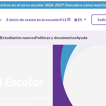
sotros en el curso escolar 2026-2027!
Descubre cómo matric
o
Inicio de sesión en la escuela K12
ES
Soli
l
Estudiantes nuevos
Políticas y documentos
Ayuda
 Escolar
sores, la administración escolar,
 mejora de la escuela.