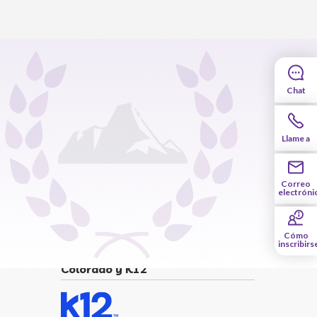
Chat
Llame a
Correo
electróni
Cómo
inscribirs
Academia Preparatoria de
Colorado y K12