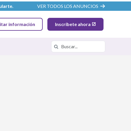
ularte
.
VER TODOS LOS ANUNCIOS
citar información
Inscríbete ahora
Buscar en
Buscar en https://cpa.k12.com/