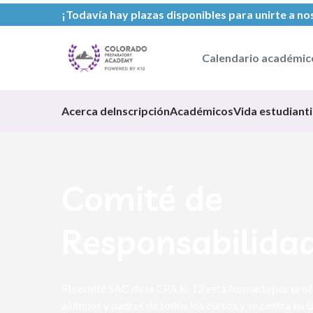
¡Todavía hay plazas disponibles para unirte a no
Calendario académic
Acerca de
Inscripción
Académicos
Vida estudianti
Comité de
Responsabilidad
El comité SAC de la CPA K-12 está formado por profe
alumnos y padres de todos los cursos y se centra en la